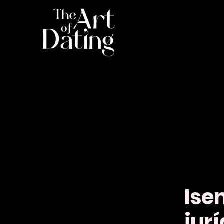
Ise
jur