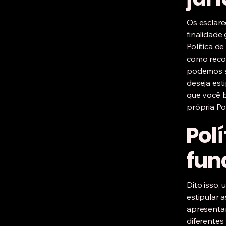
Os esclar
finalidade
Política d
como reco
podemos sa
deseja est
que você b
própria Pol
Pol
fun
Dito isso,
estipular a
apresentar
diferentes