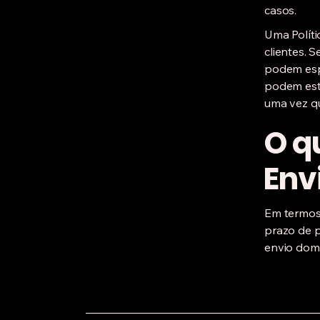
casos.
Uma Políti
clientes. 
podem espe
podem esta
uma vez qu
O qu
Env
Em termos 
prazo de p
envio domé