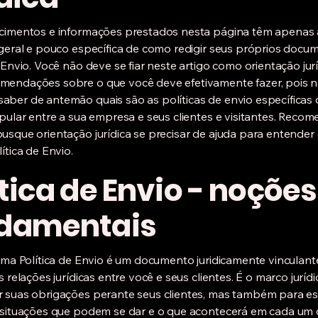
ecimentos e informações prestados nesta página têm apenas 
 geral e pouco específica de como redigir seus próprios docu
e Envio. Você não deve se fiar neste artigo como orientação jur
mendações sobre o que você deve efetivamente fazer, pois 
ber de antemão quais são as políticas de envio específicas
ipular entre a sua empresa e seus clientes e visitantes. Rec
usque orientação jurídica se precisar de ajuda para entender e
ítica de Envio.
ítica de Envio - noções
damentais
 uma Política de Envio é um documento juridicamente vinculante
s relações jurídicas entre você e seus clientes. É o marco juríd
 suas obrigações perante seus clientes, mas também para es
 situações que podem se dar e o que acontecerá em cada um