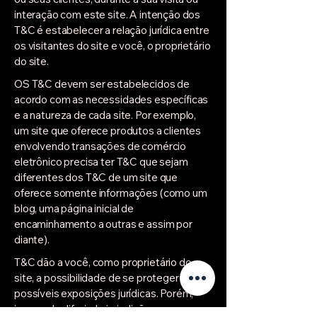
interação com este site. A intenção dos
T&C é estabelecer a relação jurídica entre
os visitantes do site e você, o proprietário
do site.
OS T&C devem ser estabelecidos de
acordo com as necessidades específicas
e a natureza de cada site. Por exemplo,
um site que oferece produtos a clientes
envolvendo transações de comércio
eletrônico precisa ter T&C que sejam
diferentes dos T&C de um site que
oferece somente informações (como um
blog, uma página inicial de
encaminhamento a outras e assim por
diante).
T&C dão a você, como proprietário do
site, a possibilidade de se proteger contra
possíveis exposições jurídicas. Porém,
isso pode diferir de jurisdição para